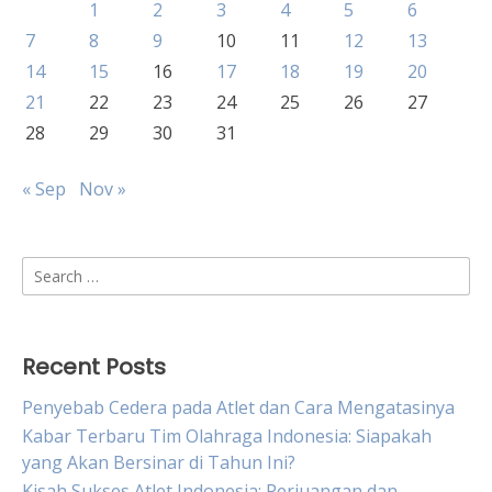
1
2
3
4
5
6
7
8
9
10
11
12
13
14
15
16
17
18
19
20
21
22
23
24
25
26
27
28
29
30
31
« Sep
Nov »
Search
for:
Recent Posts
Penyebab Cedera pada Atlet dan Cara Mengatasinya
Kabar Terbaru Tim Olahraga Indonesia: Siapakah
yang Akan Bersinar di Tahun Ini?
Kisah Sukses Atlet Indonesia: Perjuangan dan