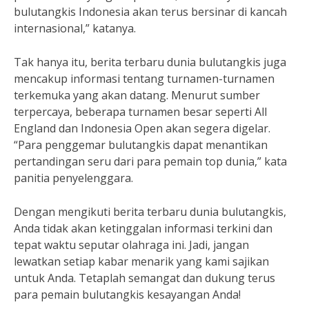
bulutangkis Indonesia akan terus bersinar di kancah
internasional,” katanya.
Tak hanya itu, berita terbaru dunia bulutangkis juga
mencakup informasi tentang turnamen-turnamen
terkemuka yang akan datang. Menurut sumber
terpercaya, beberapa turnamen besar seperti All
England dan Indonesia Open akan segera digelar.
“Para penggemar bulutangkis dapat menantikan
pertandingan seru dari para pemain top dunia,” kata
panitia penyelenggara.
Dengan mengikuti berita terbaru dunia bulutangkis,
Anda tidak akan ketinggalan informasi terkini dan
tepat waktu seputar olahraga ini. Jadi, jangan
lewatkan setiap kabar menarik yang kami sajikan
untuk Anda. Tetaplah semangat dan dukung terus
para pemain bulutangkis kesayangan Anda!