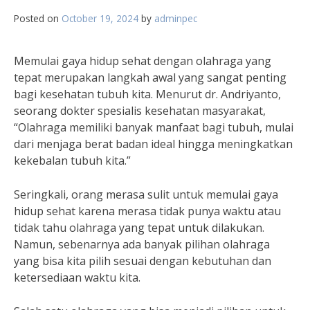
Posted on
October 19, 2024
by
adminpec
Memulai gaya hidup sehat dengan olahraga yang
tepat merupakan langkah awal yang sangat penting
bagi kesehatan tubuh kita. Menurut dr. Andriyanto,
seorang dokter spesialis kesehatan masyarakat,
“Olahraga memiliki banyak manfaat bagi tubuh, mulai
dari menjaga berat badan ideal hingga meningkatkan
kekebalan tubuh kita.”
Seringkali, orang merasa sulit untuk memulai gaya
hidup sehat karena merasa tidak punya waktu atau
tidak tahu olahraga yang tepat untuk dilakukan.
Namun, sebenarnya ada banyak pilihan olahraga
yang bisa kita pilih sesuai dengan kebutuhan dan
ketersediaan waktu kita.