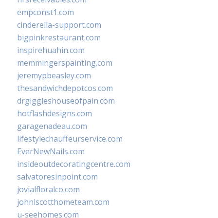
empconst1.com
cinderella-support.com
bigpinkrestaurant.com
inspirehuahin.com
memmingerspainting.com
jeremypbeasley.com
thesandwichdepotcos.com
drgiggleshouseofpain.com
hotflashdesigns.com
garagenadeau.com
lifestylechauffeurservice.com
EverNewNails.com
insideoutdecoratingcentre.com
salvatoresinpoint.com
jovialfloralco.com
johnlscotthometeam.com
u-seehomes.com