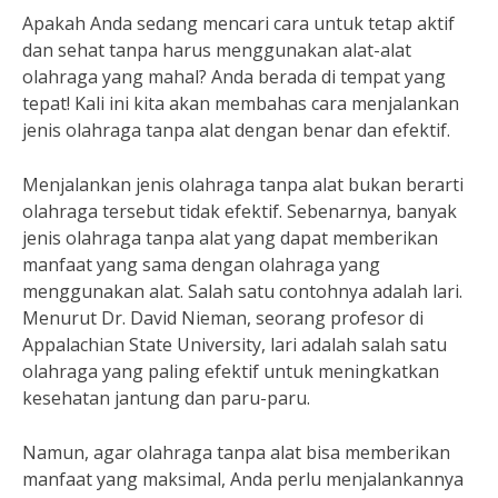
Apakah Anda sedang mencari cara untuk tetap aktif
dan sehat tanpa harus menggunakan alat-alat
olahraga yang mahal? Anda berada di tempat yang
tepat! Kali ini kita akan membahas cara menjalankan
jenis olahraga tanpa alat dengan benar dan efektif.
Menjalankan jenis olahraga tanpa alat bukan berarti
olahraga tersebut tidak efektif. Sebenarnya, banyak
jenis olahraga tanpa alat yang dapat memberikan
manfaat yang sama dengan olahraga yang
menggunakan alat. Salah satu contohnya adalah lari.
Menurut Dr. David Nieman, seorang profesor di
Appalachian State University, lari adalah salah satu
olahraga yang paling efektif untuk meningkatkan
kesehatan jantung dan paru-paru.
Namun, agar olahraga tanpa alat bisa memberikan
manfaat yang maksimal, Anda perlu menjalankannya