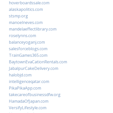
hoverboardssale.com
alaskapolitics.com
stsmp.org
manoelneves.com
mandelaeffectlibrary.com
roselynns.com
balanceyoganj.com
salesforceblogs.com
TrainGames365.com
BaytownEvaCationRentals.com
JabalpurCakeDelivery.com
halobjd.com
intelligenceqatar.com
PikaPikaApp.com
takecareofbusinessdfw.org
HamadaOfJapan.com
VersifyLifestyle.com