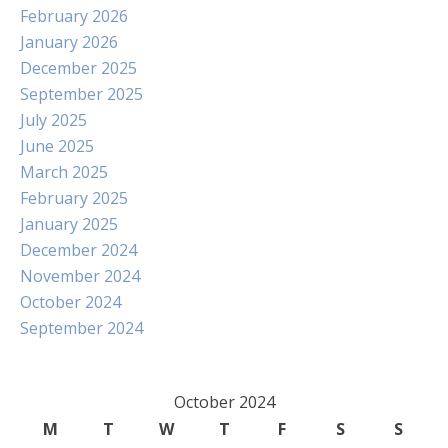
February 2026
January 2026
December 2025
September 2025
July 2025
June 2025
March 2025
February 2025
January 2025
December 2024
November 2024
October 2024
September 2024
October 2024
M
T
W
T
F
S
S