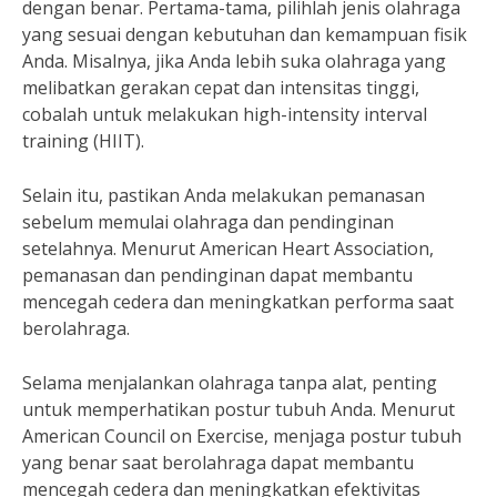
dengan benar. Pertama-tama, pilihlah jenis olahraga
yang sesuai dengan kebutuhan dan kemampuan fisik
Anda. Misalnya, jika Anda lebih suka olahraga yang
melibatkan gerakan cepat dan intensitas tinggi,
cobalah untuk melakukan high-intensity interval
training (HIIT).
Selain itu, pastikan Anda melakukan pemanasan
sebelum memulai olahraga dan pendinginan
setelahnya. Menurut American Heart Association,
pemanasan dan pendinginan dapat membantu
mencegah cedera dan meningkatkan performa saat
berolahraga.
Selama menjalankan olahraga tanpa alat, penting
untuk memperhatikan postur tubuh Anda. Menurut
American Council on Exercise, menjaga postur tubuh
yang benar saat berolahraga dapat membantu
mencegah cedera dan meningkatkan efektivitas