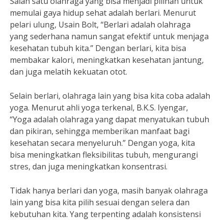
Salah satu olahraga yang bisa menjadi pilihan untuk
memulai gaya hidup sehat adalah berlari. Menurut
pelari ulung, Usain Bolt, “Berlari adalah olahraga
yang sederhana namun sangat efektif untuk menjaga
kesehatan tubuh kita.” Dengan berlari, kita bisa
membakar kalori, meningkatkan kesehatan jantung,
dan juga melatih kekuatan otot.
Selain berlari, olahraga lain yang bisa kita coba adalah
yoga. Menurut ahli yoga terkenal, B.K.S. Iyengar,
“Yoga adalah olahraga yang dapat menyatukan tubuh
dan pikiran, sehingga memberikan manfaat bagi
kesehatan secara menyeluruh.” Dengan yoga, kita
bisa meningkatkan fleksibilitas tubuh, mengurangi
stres, dan juga meningkatkan konsentrasi.
Tidak hanya berlari dan yoga, masih banyak olahraga
lain yang bisa kita pilih sesuai dengan selera dan
kebutuhan kita. Yang terpenting adalah konsistensi