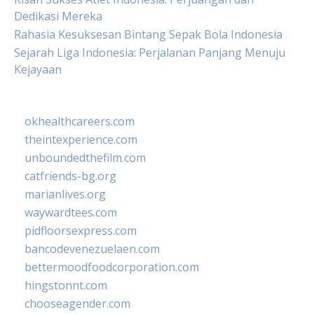
Dedikasi Mereka
Rahasia Kesuksesan Bintang Sepak Bola Indonesia
Sejarah Liga Indonesia: Perjalanan Panjang Menuju
Kejayaan
okhealthcareers.com
theintexperience.com
unboundedthefilm.com
catfriends-bg.org
marianlives.org
waywardtees.com
pidfloorsexpress.com
bancodevenezuelaen.com
bettermoodfoodcorporation.com
hingstonnt.com
chooseagender.com