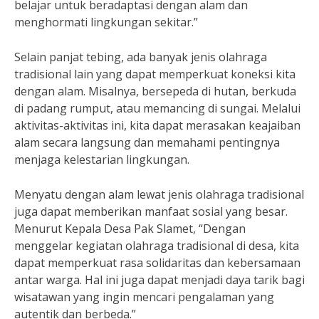
belajar untuk beradaptasi dengan alam dan
menghormati lingkungan sekitar.”
Selain panjat tebing, ada banyak jenis olahraga
tradisional lain yang dapat memperkuat koneksi kita
dengan alam. Misalnya, bersepeda di hutan, berkuda
di padang rumput, atau memancing di sungai. Melalui
aktivitas-aktivitas ini, kita dapat merasakan keajaiban
alam secara langsung dan memahami pentingnya
menjaga kelestarian lingkungan.
Menyatu dengan alam lewat jenis olahraga tradisional
juga dapat memberikan manfaat sosial yang besar.
Menurut Kepala Desa Pak Slamet, “Dengan
menggelar kegiatan olahraga tradisional di desa, kita
dapat memperkuat rasa solidaritas dan kebersamaan
antar warga. Hal ini juga dapat menjadi daya tarik bagi
wisatawan yang ingin mencari pengalaman yang
autentik dan berbeda.”